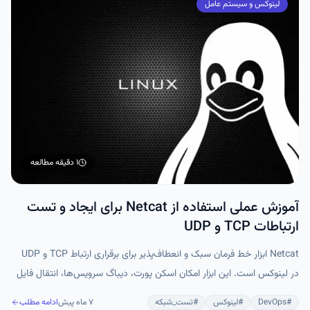
لینوکس و سیستم عامل
۱ دقیقه
مطالعه
آموزش عملی استفاده از Netcat برای ایجاد و تست
ارتباطات TCP و UDP
Netcat ابزار خط فرمان سبک و انعطاف‌پذیر برای برقراری ارتباط TCP و UDP
در لینوکس است. این ابزار امکان اسکن پورت، دیباگ سرویس‌ها، انتقال فایل
و راه‌اندازی ارتباط کلاینت–سرور را به‌سادگی فراهم می‌کند. Netcat برای تست،
#
DevOps
#
لینوکس
#
تست_شبکه
۷ ماه پیش
ادامه مطلب