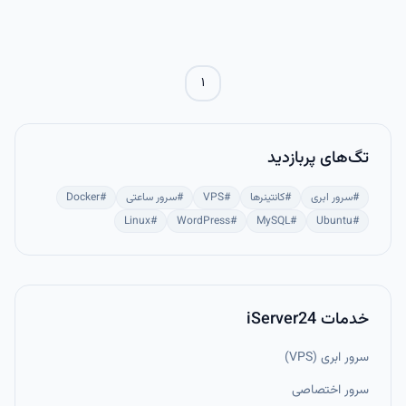
عیب‌یابی شبکه و یادگیری، سریع و ضروری است، هرچند برای محیط‌های
Production امن نیست.
۱
تگ‌های پربازدید
#
سرور ابری
#
کانتینرها
#
VPS
#
سرور ساعتی
#
Docker
Linux
#
WordPress
#
MySQL
#
Ubuntu
#
خدمات iServer24
سرور ابری (VPS)
سرور اختصاصی