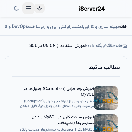
Toggle theme
خانه
بهینه سازی و کارایی
امنیت
رایانش ابری و زیرساخت
DevOps و اتوماسیون
خانه
/
بلاگ
/
پایگاه داده
/
آموزش استفاده از UNION در SQL
مطالب مرتبط
آموزش رفع خرابی (Corruption) جدول‌ها در
MySQL
گاهی جدول‌های MySQL دچار خرابی (Corruption)
می‌شوند. یعنی داده‌های داخل جدول دیگر قابل خواندن
نیستند و در بعضی موارد حتی تلاش برای خواندن آن‌ها
می‌تواند باعث کرش کردن سرور MySQL شود.
آموزش ساخت کاربر در MySQL و دادن
دسترسی‌ها (قدم‌به‌قدم)
MySQL یکی از محبوب‌ترین سیستم‌های مدیریت پایگاه