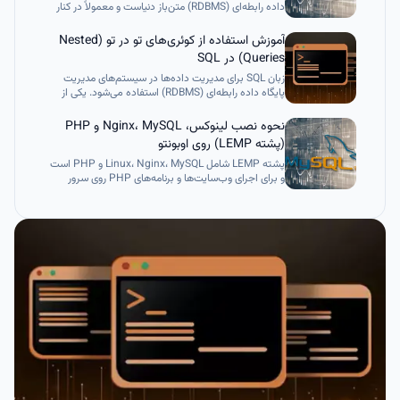
داده رابطه‌ای (RDBMS) متن‌باز دنیاست و معمولاً در کنار
Linux، Apache و PHP به عنوان بخشی از استک معروف
LAMP استفاده می‌شود.
آموزش استفاده از کوئری‌های تو در تو (Nested
Queries) در SQL
زبان SQL برای مدیریت داده‌ها در سیستم‌های مدیریت
پایگاه داده رابطه‌ای (RDBMS) استفاده می‌شود. یکی از
قابلیت‌های مهم SQL، امکان نوشتن یک کوئری داخل کوئری
دیگر است که به آن Subquery یا Nested Query گفته
نحوه نصب لینوکس، Nginx، MySQL و PHP
می‌شود. در این حالت، یک دستور SELECT داخل پرانتز قرار
(پشته LEMP) روی اوبونتو
می‌گیرد و درون یک دستور اصلی مانند SELECT، INSERT
یا DELETE استفاده می‌شود.
پشته LEMP شامل Linux، Nginx، MySQL و PHP است
و برای اجرای وب‌سایت‌ها و برنامه‌های PHP روی سرور
Ubuntu استفاده می‌شود. در این آموزش، نصب، پیکربندی
و تست کامل LEMP با PHP-FPM و Nginx آموزش داده
شده است. با راه‌اندازی این پشته، می‌توانید سایت‌ها و
پروژه‌های PHP را امن، پایدار و آماده مقیاس‌پذیری اجرا
کنید.