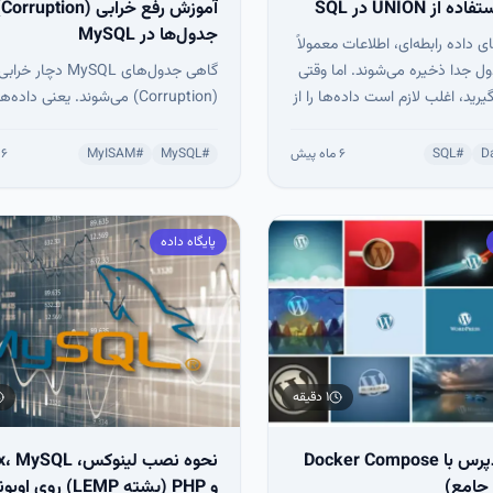
از UNION در SQL
آموز
جدول‌ها در MySQL
ای داده رابطه‌ای، اطلاعات معمولاً
ل جدا ذخیره می‌شوند. اما وقتی
گاهی جدول‌های MySQL دچار خراب
رید، اغلب لازم است داده‌ها را از
(Corruption) می‌شوند. یعنی داده‌
جدول همزمان بخوانید.
داخل جدول دیگر قابل خواندن نیستند 
بعضی موارد حتی تلاش برای خواندن آ
D
#
SQL
۶ ماه پیش
#
MySQL
#
MyISAM
۶ ماه پیش
می‌تواند باعث کرش کردن
شود.
پایگاه داده
۱ دقیقه
نصب وردپرس با Docker Compose
نحوه نصب لینوکس، QL
 جامع)
و PHP (پشته LEMP) روی اوبونتو