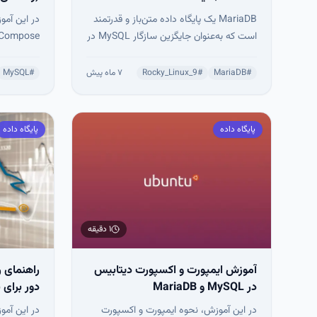
MariaDB یک پایگاه داده متن‌باز و قدرتمند
در این آموز
است که به‌عنوان جایگزین سازگار MySQL در
بسیاری از پروژه‌ها استفاده می‌شود. در این
استاندارد 
آموزش، مراحل نصب، راه‌اندازی و ایمن‌سازی
#
MariaDB
#
Rocky_Linux_9
۷ ماه پیش
#
MySQL
MariaDB روی Rocky Linux 9 به‌صورت
گام‌به‌گام بررسی شده است. این راهنما به
خودکار است
شما کمک می‌کند MariaDB را به‌صورت
امن‌تر و ب
پایگاه داده
پایگاه داده
پایدار و امن برای استفاده در محیط‌های
LAMP/LEMP راه‌اندازی
واقعی آماده کنید.
۱ دقیقه
آموزش ایمپورت و اکسپورت دیتابیس
راهنمای را
در MySQL و MariaDB
دور برای 
MySQL روی Ubuntu
در این آموزش، نحوه ایمپورت و اکسپورت
در این آموز