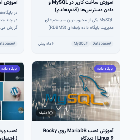
آموزش ساخت کاربر در MySQL و
آموزش استفاده 
دادن دسترسی‌ها (قدم‌به‌قدم)
در پایگاه‌ه
MySQL یکی از محبوب‌ترین سیستم‌های
در چند جدو
مدیریت پایگاه داده رابطه‌ای (RDBMS)
گزارش می‌گی
متن‌باز دنیاست و معمولاً در کنار Linux،
بیش از یک 
Apache و PHP به عنوان بخشی از استک
#
Database
#
MySQL
۶ ماه پیش
#
atabase
معروف LAMP استفاده می‌شود.
پایگاه داده
پایگاه داده
۱ دقیقه
آموزش نصب MariaDB روی Rocky
Linux 9 | دیدگاه
(راهنمای