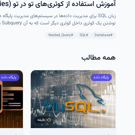
آموزش استفاده از کوئری‌های تو در تو (Nested Queries) در SQL
می‌گیرد و درون یک دستور اصلی مانند SELECT، INSERT یا DELETE استفاده می‌شود.
Nested_Query
#
SQL
#
Database
#
همه مطالب
پایگاه داده
پایگاه داده
۱ دقیقه