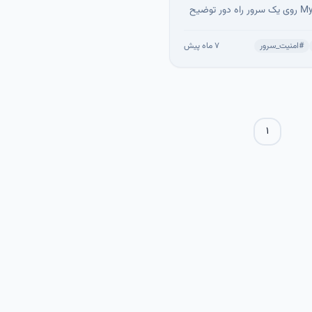
داده MySQL روی یک سرور راه دور توضیح
است. مراحل شامل پیکربندی
My برای اتصال امن از راه دور، ایجاد
#
امنیت_سرور
۷ ماه پیش
کاربران، و آماده‌سازی وب‌سرور با PHP و
N است. با این روش، عملکرد، امنیت و
ی سایت شما افزایش یافته و
ر راحت‌تر می‌شود.
۱