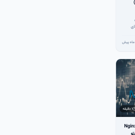
ش رفع خرابی (Corruption)
ی
های
و در
ن‌ها
 سرور MySQL
۱ دقیقه
Nginx، MyS