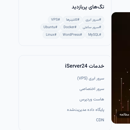
تگ‌های پربازدید
#
سرور ابری
#
کانتینرها
#
VPS
#
سرور ساعتی
#
Docker
#
Ubuntu
Linux
#
WordPress
#
MySQL
#
خدمات iServer24
سرور ابری (VPS)
سرور اختصاصی
هاست وردپرس
پایگاه داده مدیریت‌شده
مطالعه
CDN