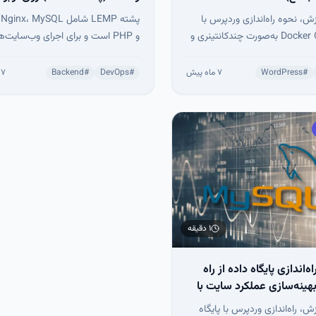
ش، نحوه راه‌اندازی وردپرس با
پشته LEMP شامل nx، MySQL
Docker Compose به‌صورت چندکانتینری و
و PHP است و برای اجرای وب‌سایت‌ه
آموزش داده شده است. این
برنام
ساختار شامل MySQL، WordPress،
می‌شود. در این آموزش، نصب، پیکربن
#
WordPress
۷ ماه پیش
#
DevOps
#
Backend
۷ ماه پیش
Nginx و SSL رایگان Let’s Encrypt با تمدید
تست 
. با این روش، وردپرس سریع‌تر،
آموزش داده شده است. با راه‌اندازی ا
دون نیاز به نصب دستی
 می‌شود.
امن، پایدار و آماده مقیاس‌پذیری اجرا 
۱ دقیقه
ه‌اندازی پایگاه داده از راه
بهینه‌سازی عملکرد سایت با
ش، راه‌اندازی وردپرس با پایگاه