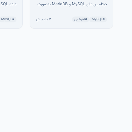
دیتابیس‌های MySQL و MariaDB به‌صورت
کامل یا جزئی توضیح داده شده است.
داده شده 
روش‌های انتقال جداول، کاربران و سطح
SQL
#
MySQL
#
لینوکس
۷ ماه پیش
#
MySQL
دسترسی‌ها همراه با مدیریت فایل‌های SQL
حجیم آموزش داده شده‌اند. با این مهارت‌ها
ginx
می‌توانید بکاپ‌گیری، مهاجرت سرورها و
مقیاس‌پذیر
مدیریت دیتابیس در محیط‌های تولید را
مدیریت سرو
به‌راحتی انجام دهید.