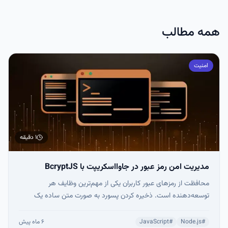
همه مطالب
امنیت
۱ دقیقه
مدیریت امن رمز عبور در جاوااسکریپت با BcryptJS
محافظت از رمزهای عبور کاربران یکی از مهم‌ترین وظایف هر
توسعه‌دهنده است. ذخیره کردن پسورد به صورت متن ساده یک
فاجعه امنیتی محسوب می‌شود. در اکوسیستم جاوااسکریپت،
کتابخانه BcryptJS امکان هش کردن امن رمزها را فراهم می‌کند تا
#
Node.js
#
JavaScript
۶ ماه پیش