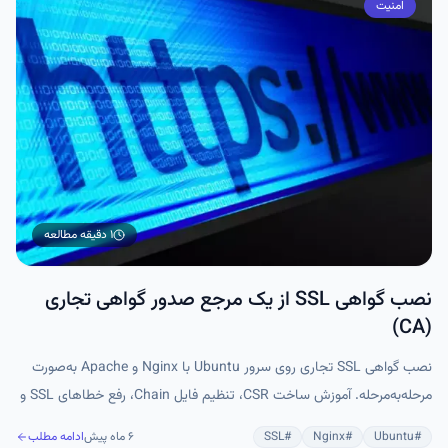
امنیت
۱ دقیقه
مطالعه
نصب گواهی SSL از یک مرجع صدور گواهی تجاری
(CA)
نصب گواهی SSL تجاری روی سرور Ubuntu با Nginx و Apache به‌صورت
مرحله‌به‌مرحله. آموزش ساخت CSR، تنظیم فایل Chain، رفع خطاهای SSL و
بررسی صحت نصب HTTPS.
#
Ubuntu
#
Nginx
#
SSL
۶ ماه پیش
ادامه مطلب