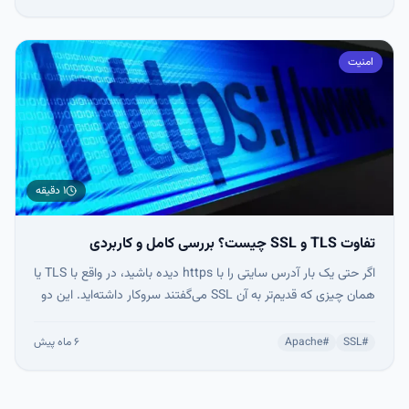
حتی در صورت نشت دیتابیس، پسوردها قابل استفاده نباشند.
امنیت
۱ دقیقه
تفاوت TLS و SSL چیست؟ بررسی کامل و کاربردی
اگر حتی یک بار آدرس سایتی را با https دیده باشید، در واقع با TLS یا
همان چیزی که قدیم‌تر به آن SSL می‌گفتند سروکار داشته‌اید. این دو
پروتکل وظیفه دارند ارتباط بین مرورگر کاربر و سرور را رمزنگاری و امن
کنند تا اطلاعاتی مثل رمز عبور، داده‌های بانکی و اطلاعات شخصی در
#
SSL
#
Apache
۶ ماه پیش
مسیر اینترنت قابل شنود نباشد.