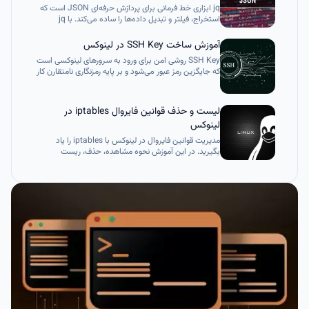
jq ابزاری خط فرمانی برای پردازش حرفه‌ای JSON است که
استخراج، فیلتر و تبدیل داده‌ها را ساده می‌کند. با jq
می‌توان فایل‌های بزرگ، خروجی API، داده‌های
Kubernetes و دیتاست‌های ML را بدون مصرف زیاد حافظه
آموزش ساخت SSH Key در لینوکس
مدیریت کرد. این ابزار مناسب DevOps، AI و
SSH Key روشی امن برای ورود به سرورهای لینوکسی است
اسکریپت‌نویسی است و جایگزینی مطمئن برای مدیریت
که جایگزین رمز عبور می‌شود و بر پایه رمزنگاری نامتقارن کار
دستی و غیرحرفه‌ای JSON محسوب می‌شود.
می‌کند. با ساخت کلید خصوصی و عمومی، انتقال کلید
عمومی به سرور و غیرفعال کردن ورود با رمز عبور، اتصال
امن و سریع برقرار می‌شود. این روش امنیت سرور را بالا
لیست و حذف قوانین فایروال iptables در
می‌برد و برای اتوماسیون و مدیریت حرفه‌ای سرورها ضروری
لینوکس
است.
مدیریت قوانین فایروال در لینوکس با iptables را یاد
بگیرید. در این آموزش نحوه مشاهده، حذف، ریست
شمارنده‌ها و پاک‌سازی کامل قوانین و زنجیره‌های iptables
به صورت قدم‌به‌قدم توضیح داده شده است