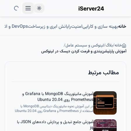
Toggle theme
خانه
بهینه سازی و کارایی
امنیت
رایانش ابری و زیرساخت
DevOps و اتوماسیون
خانه
/
بلاگ
/
لینوکس و سیستم عامل
/
آموزش پارتیشن‌بندی و فرمت کردن دیسک در لینوکس
مطالب مرتبط
آموزش مانیتورینگ MongoDB با Grafana و
Prometheus روی Ubuntu 20.04
در این آموزش نحوه مانیتورینگ دیتابیس MongoDB با
استفاده از Prometheus و Grafana روی Ubuntu 20.04
را یاد می‌گیرید. شامل نصب Prometheus، راه‌اندازی
MongoDB Exporter، اتصال به Grafana و ساخت
آموزش جامع تبدیل و پردازش داده‌های JSON با
داشبورد حرفه‌ای برای بررسی لحظه‌ای عملکرد، مصرف منابع
jq
و وضعیت کلی دیتابیس.