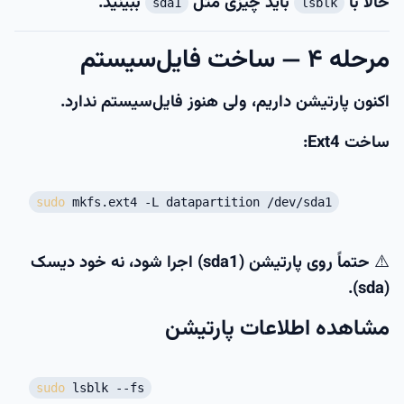
حالا با
باید چیزی مثل
ببینید.
sda1
lsblk
مرحله ۴ — ساخت فایل‌سیستم
اکنون پارتیشن داریم، ولی هنوز فایل‌سیستم ندارد.
ساخت Ext4:
sudo
mkfs.ext4 -L datapartition /dev/sda1
⚠️ حتماً روی
پارتیشن (sda1)
اجرا شود، نه خود دیسک
(sda).
مشاهده اطلاعات پارتیشن
sudo
lsblk --fs