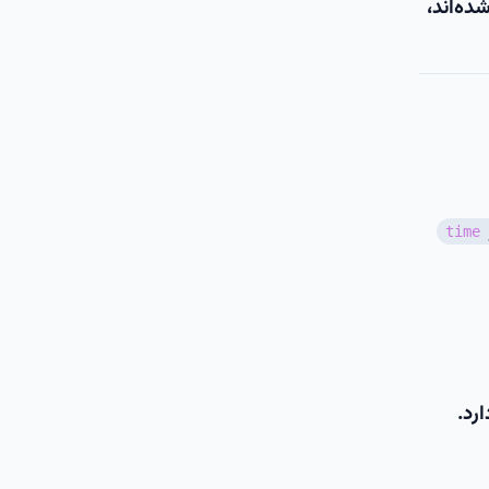
B در لینوکس تست شده‌اند،
time
ارد.