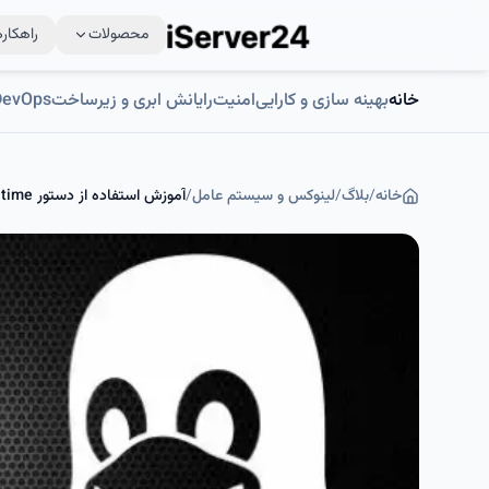
محصولات
راهکاره
خانه
بهینه سازی و کارایی
امنیت
رایانش ابری و زیرساخت
DevOps و اتوماسی
خانه
/
بلاگ
/
لینوکس و سیستم عامل
/