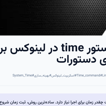
آموزش استفاده از دستور time در لینوک
ای دستورات
Li
#
Time_command
#
اسکریپت_لینوکس
#
بهینه_سازی
#
System_Time
 چقدر زمان برای اجرا نیاز دارد. ساده‌ترین روش، ثبت زمان شروع