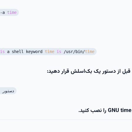
-a
time
is
a shell keyword
time
is
/usr/bin/
time
دستور