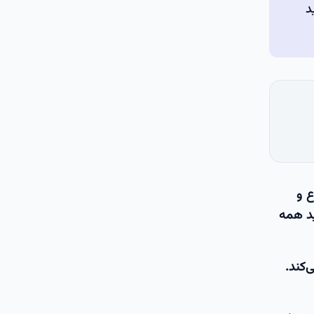
د
ع و
ید همه
‌کند.