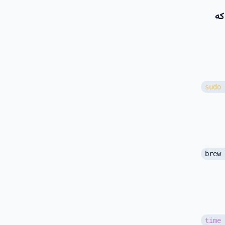
که
sudo
brew 
time