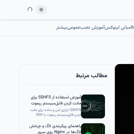
Toggle theme
مبانی لینوکس
آموزش نصب
عمومی
بیشتر
مطالب مرتبط
آموزش استفاده از SSHFS برای
مانت کردن فایل‌سیستم ریموت
روی SSH
SSHFS ابزاری امن و ساده برای مانت
کردن فایل‌سیستم ریموت با SSH
است که بدون کپی کردن دیتا،
دسترسی بلادرنگ به دایرکتوری‌های
راهنمای پیکربندی لاگ‌ و چرخش
بزرگ را ممکن می‌کند. این روش
لاگ‌ها در Nginx روی سرور