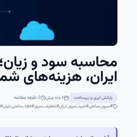
محاسبه سود و زیان؛ 
ایران، هزینه‌های شما
رایانش ابری و زیرساخت
۶ ماه پیش
2
دقیقه مطالعه
#
سرور_ساعتی
#
خرید_سرور_ارزان
#
تخفیف_سرور
#
vps_ساعتی_ایران
#