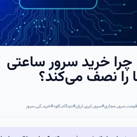
چرا خرید سرور ساعتی
 را نصف می‌کند؟
قیمت_سرور_مجازی
#
سرور_ابری_ارزان
#
دیدگاه_کلود
#
خرید_آنی_سرور