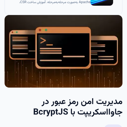
Apache به‌صورت مرحله‌به‌مرحله. آموزش ساخت CSR،
تنظیم فایل Chain، رفع خطاهای SSL و بررسی صحت نصب
HTTPS.
مدیریت امن رمز عبور در
جاوااسکریپت با BcryptJS