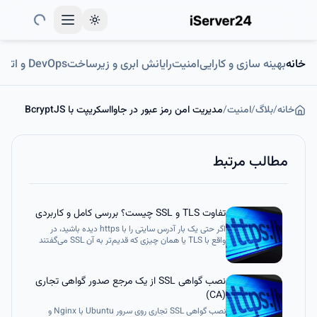
Toggle theme
خانه
بهینه سازی و کارایی
امنیت
رایانش ابری و زیرساخت
DevOps و اتوماسیون
خانه
/
بلاگ
/
امنیت
/
مدیریت امن رمز عبور در جاوااسکریپت با BcryptJS
مطالب مرتبط
تفاوت TLS و SSL چیست؟ بررسی کامل و کاربردی
اگر حتی یک بار آدرس سایتی را با https دیده باشید، در
واقع با TLS یا همان چیزی که قدیم‌تر به آن SSL می‌گفتند
سروکار داشته‌اید. این دو پروتکل وظیفه دارند ارتباط بین
مرورگر کاربر و سرور را رمزنگاری و امن کنند تا اطلاعاتی مثل
رمز عبور، داده‌های بانکی و اطلاعات شخصی در مسیر
نصب گواهی SSL از یک مرجع صدور گواهی تجاری
اینترنت قابل شنود نباشد.
(CA)
نصب گواهی SSL تجاری روی سرور Ubuntu با Nginx و