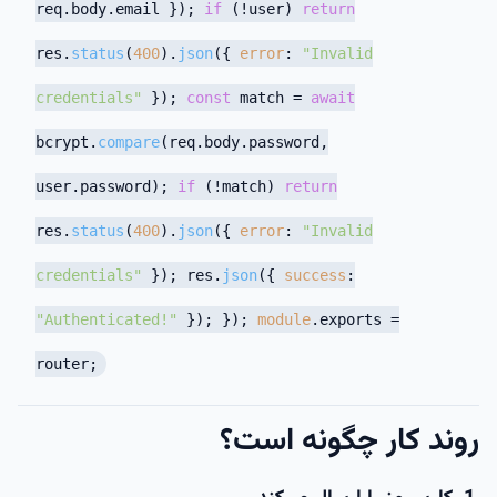
req.
body
.
email
});
if
(!user)
return
res.
status
(
400
).
json
({
error
:
"Invalid
credentials"
});
const
match =
await
bcrypt.
compare
(req.
body
.
password
,
user.
password
);
if
(!match)
return
res.
status
(
400
).
json
({
error
:
"Invalid
credentials"
}); res.
json
({
success
:
"Authenticated!"
}); });
module
.
exports
=
router;
روند کار چگونه است؟