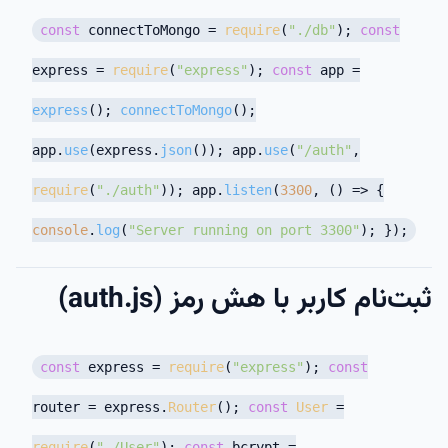
const
connectToMongo =
require
(
"./db"
);
const
express =
require
(
"express"
);
const
app =
express
();
connectToMongo
();
app.
use
(express.
json
()); app.
use
(
"/auth"
,
require
(
"./auth"
)); app.
listen
(
3300
,
() =>
{
console
.
log
(
"Server running on port 3300"
); });
ثبت‌نام کاربر با هش رمز (auth.js)
const
express =
require
(
"express"
);
const
router = express.
Router
();
const
User
=
require
(
"./User"
);
const
bcrypt =