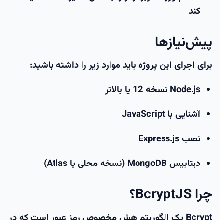
کند
پیش‌نیازها
برای اجرای این پروژه باید موارد زیر را داشته باشید:
Node.js نسخه 12 یا بالاتر
آشنایی با JavaScript
نصب Express.js
دیتابیس MongoDB (نسخه محلی یا Atlas)
چرا BcryptJS؟
Bcrypt
یک الگوریتم هش مخصوص رمز عبور است که در