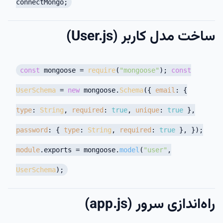
connectMongo;
ساخت مدل کاربر (User.js)
const
mongoose =
require
(
"mongoose"
);
const
UserSchema
=
new
mongoose.
Schema
({
email
: {
type
:
String
,
required
:
true
,
unique
:
true
},
password
: {
type
:
String
,
required
:
true
}, });
module
.
exports
= mongoose.
model
(
"user"
,
UserSchema
);
راه‌اندازی سرور (app.js)