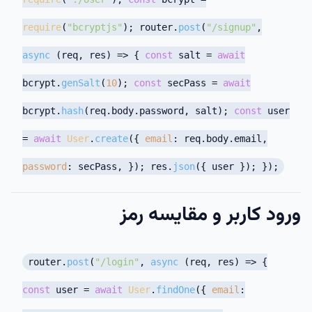
require
(
"bcryptjs"
); router.
post
(
"/signup"
,
async
(req, res) => {
const
salt =
await
bcrypt.
genSalt
(
10
);
const
secPass =
await
bcrypt.
hash
(req.
body
.
password
, salt);
const
user
=
await
User
.
create
({
email
: req.
body
.
email
,
password
: secPass, }); res.
json
({ user }); });
ورود کاربر و مقایسه رمز
router.
post
(
"/login"
,
async
(req, res) => {
const
user =
await
User
.
findOne
({
email
: