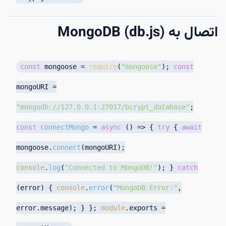
اتصال به MongoDB (db.js)
const
mongoose =
require
(
"mongoose"
);
const
mongoURI =
"mongodb://127.0.0.1:27017/bcrypt_database"
;
const
connectMongo
=
async
() => {
try
{
await
mongoose.
connect
(mongoURI);
console
.
log
(
"Connected to MongoDB!"
); }
catch
(error) {
console
.
error
(
"MongoDB Error:"
,
error.
message
); } };
module
.
exports
=