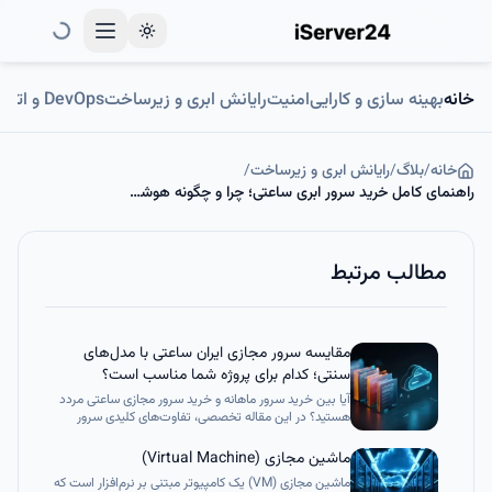
Toggle theme
خانه
بهینه سازی و کارایی
امنیت
رایانش ابری و زیرساخت
DevOps و اتوماسیون
خانه
/
بلاگ
/
رایانش ابری و زیرساخت
/
راهنمای کامل خرید سرور ابری ساعتی؛ چرا و چگونه هوشمندانه هزینه کنیم؟
مطالب مرتبط
مقایسه سرور مجازی ایران ساعتی با مدل‌های
سنتی؛ کدام برای پروژه شما مناسب است؟
آیا بین خرید سرور ماهانه و خرید سرور مجازی ساعتی مردد
هستید؟ در این مقاله تخصصی، تفاوت‌های کلیدی سرور
مجازی ایران ساعتی را با مدل‌های سنتی از نظر فنی، مالی و
مدیریت زیرساخت مقایسه می‌کنیم. یاد بگیرید که چگونه با
ماشین مجازی (Virtual Machine)
استفاده از سرور ابری ساعتی، بهره‌وری پروژه‌های خود را
ماشین مجازی (VM) یک کامپیوتر مبتنی بر نرم‌افزار است که
افزایش و هزینه‌ها را به حداقل برسانید.