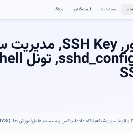
ا
مستندات
قیمت‌گذاری
وبلاگ
SSH, اتصال به سرور, 
امن, سرور ر
S
ون
شبکه
پایگاه داده
لینوکس و سیستم عامل
آموزش ها
MYSQL