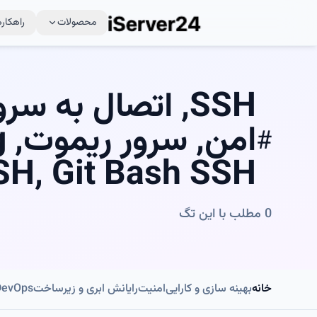
محصولات
راهکاره
#
SH, Git Bash SSH
0
مطلب با این تگ
خانه
بهینه سازی و کارایی
امنیت
رایانش ابری و زیرساخت
DevOps و اتوماسی