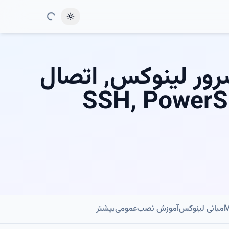
Toggle theme
SSH Key, مدیریت سرور لینوکس, اتصال
یموت, sshd_config, تونل SSH, PowerShell
مبانی لینوکس
آموزش نصب
عمومی
بیشتر