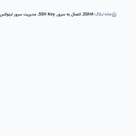
خانه
/
بلاگ
/
#
SSH, اتصال به سرور, SSH Key, مدیریت سرور لینوکس, اتصال امن, سرور ریموت, sshd_config, تونل SSH, PowerShell SSH, Git Bash SSH