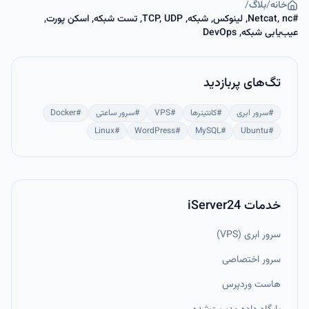
خانه
/
بلاگ
/
#
Netcat, nc, لینوکس, شبکه, TCP, UDP, تست شبکه, اسکن پورت,
عیب‌یابی شبکه, DevOps
تگ‌های پربازدید
#
سرور ابری
#
کانتینرها
#
VPS
#
سرور ساعتی
#
Docker
Linux
#
WordPress
#
MySQL
#
Ubuntu
#
خدمات iServer24
سرور ابری (VPS)
سرور اختصاصی
هاست وردپرس