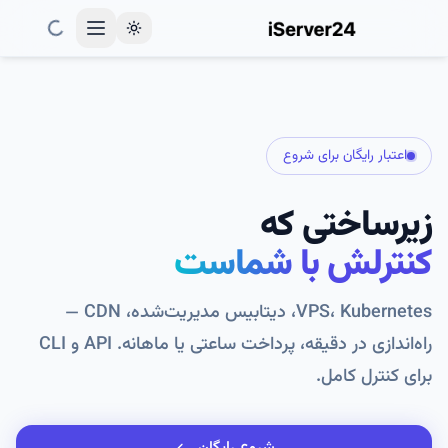
Toggle theme
اعتبار رایگان برای شروع
زیرساختی که
کنترلش با شماست
VPS، Kubernetes، دیتابیس مدیریت‌شده، CDN —
راه‌اندازی در دقیقه، پرداخت ساعتی یا ماهانه. API و CLI
برای کنترل کامل.